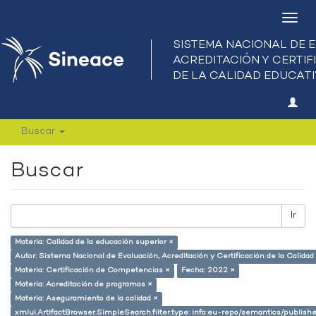
Camb
nave
Buscar
Buscar
Ir
Materia: Calidad de la educación superior ×
Autor: Sistema Nacional de Evaluación, Acreditación y Certificación de la Calid
Materia: Certificación de Competencias ×
Fecha: 2022 ×
Materia: Acreditación de programas ×
Materia: Aseguramiento de la calidad ×
xmlui.ArtifactBrowser.SimpleSearch.filter.type: info:eu-repo/semantics/publish