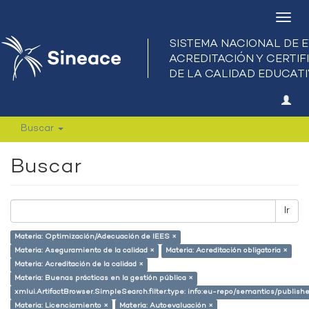
Camb
nave
Buscar
Buscar
Ir
Materia: Optimización/Adecuación de IEES ×
Materia: Aseguramiento de la calidad ×
Materia: Acreditación obligatoria ×
Materia: Acreditación de la calidad ×
Materia: Buenas prácticas en la gestión pública ×
xmlui.ArtifactBrowser.SimpleSearch.filter.type: info:eu-repo/semantics/publish
Materia: Licenciamiento ×
Materia: Autoevaluación ×