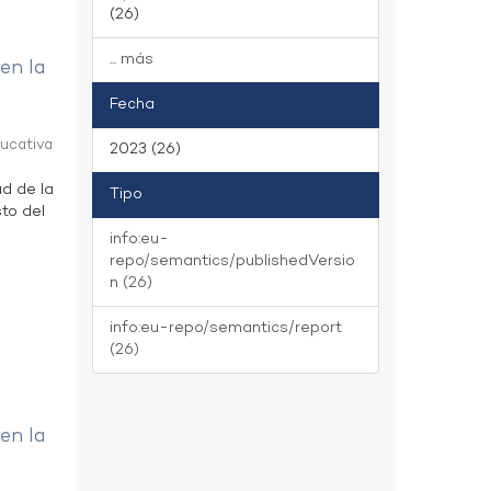
(26)
... más
 en la
Fecha
ducativa
2023 (26)
ad de la
Tipo
to del
info:eu-
repo/semantics/publishedVersio
n (26)
info:eu-repo/semantics/report
(26)
 en la