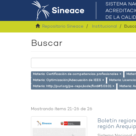
Repositorio Sineace
Institucional
Busc
Buscar
Materia: Certificación de competencias profesionales ×
Mater
Materia: Optimización/Adecuación de IEES ×
Materia: Licenci
Materia: http://purl.org/pe-repo/ocde/ford#5.03.01 ×
Materia: A
Mostrando ítems 21-26 de 26
Boletín region
región Arequi
Sistema Nacional de