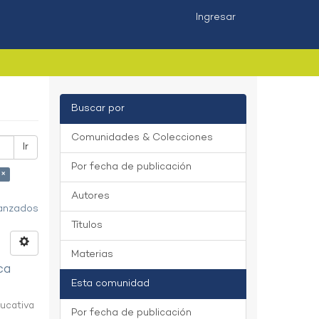
Ingresar
Buscar por
Comunidades & Colecciones
Ir
Por fecha de publicación
 ×
Autores
vanzados
Títulos
Materias
ca
Esta comunidad
ducativa
Por fecha de publicación