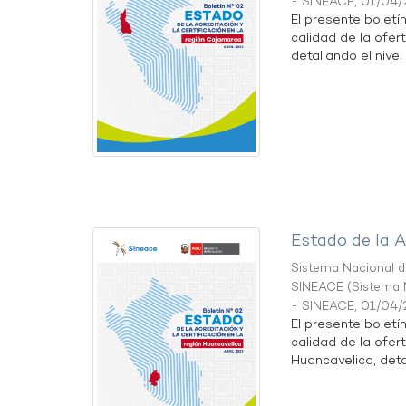
- SINEACE
,
01/04/
El presente boletí
calidad de la ofer
detallando el nivel 
Estado de la A
Sistema Nacional de
SINEACE
(
Sistema N
- SINEACE
,
01/04/
El presente boletí
calidad de la ofer
Huancavelica, detal