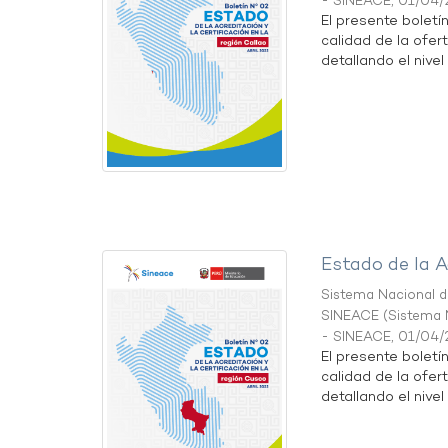
- SINEACE
,
01/04/
El presente boletí
calidad de la ofer
detallando el nivel 
Estado de la A
Sistema Nacional de
SINEACE
(
Sistema N
- SINEACE
,
01/04/
El presente boletí
calidad de la ofer
detallando el nivel 