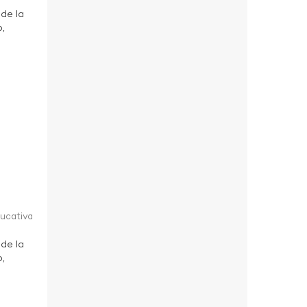
 de la
o,
ducativa
 de la
o,