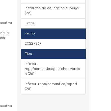
Institutos de educación superior
(26)
ducativa
... más
 de la
Fecha
uco,
2022 (26)
Tipo
info:eu-
repo/semantics/publishedVersio
n (26)
info:eu-repo/semantics/report
(26)
ducativa