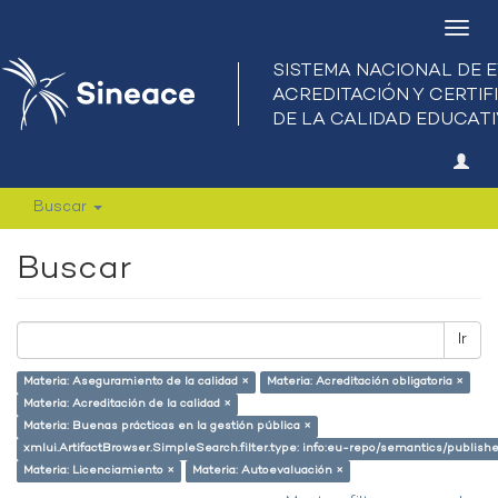
Camb
nave
Buscar
Buscar
Ir
Materia: Aseguramiento de la calidad ×
Materia: Acreditación obligatoria ×
Materia: Acreditación de la calidad ×
Materia: Buenas prácticas en la gestión pública ×
xmlui.ArtifactBrowser.SimpleSearch.filter.type: info:eu-repo/semantics/publish
Materia: Licenciamiento ×
Materia: Autoevaluación ×