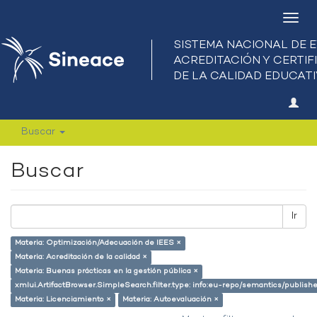
Camb
nave
Buscar
Buscar
Ir
Materia: Optimización/Adecuación de IEES ×
Materia: Acreditación de la calidad ×
Materia: Buenas prácticas en la gestión pública ×
xmlui.ArtifactBrowser.SimpleSearch.filter.type: info:eu-repo/semantics/publish
Materia: Licenciamiento ×
Materia: Autoevaluación ×