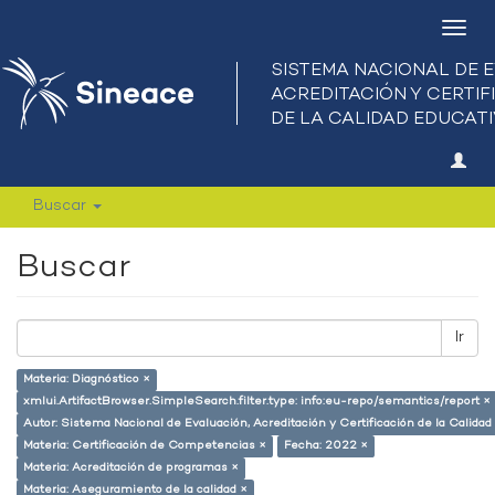
Camb
nave
Buscar
Buscar
Ir
Materia: Diagnóstico ×
xmlui.ArtifactBrowser.SimpleSearch.filter.type: info:eu-repo/semantics/report ×
Autor: Sistema Nacional de Evaluación, Acreditación y Certificación de la Calid
Materia: Certificación de Competencias ×
Fecha: 2022 ×
Materia: Acreditación de programas ×
Materia: Aseguramiento de la calidad ×