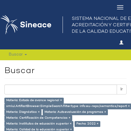
Camb
nave
Buscar
Buscar
Ir
Materia: Estado de avance regional ×
xmlui.ArtifactBrowser.SimpleSearch.filter.type: info:eu-repo/semantics/report ×
Materia: Diagnóstico ×
Materia: Autoevaluación de programas ×
Materia: Certificación de Competencias ×
Materia: Institutos de educación superior ×
Fecha: 2022 ×
Materia: Calidad de la educación superior ×