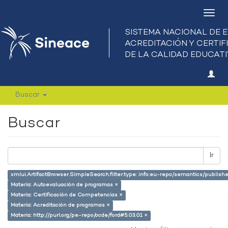
Camb
nave
Buscar
Buscar
Ir
xmlui.ArtifactBrowser.SimpleSearch.filter.type: info:eu-repo/semantics/publish
Materia: Autoevaluación de programas ×
Materia: Certificación de Competencias ×
Materia: Acreditación de programas ×
Materia: http://purl.org/pe-repo/ocde/ford#5.03.01 ×