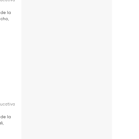
ducativa
 de la
ucho,
ducativa
 de la
i,