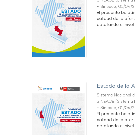
SINEACE
(
Sistema N
- Sineace
,
01/04/
El presente boletí
calidad de la ofer
detallando el nivel 
Estado de la A
Sistema Nacional de
SINEACE
(
Sistema N
- Sineace
,
01/04/
El presente boletí
calidad de la ofer
detallando el nivel 