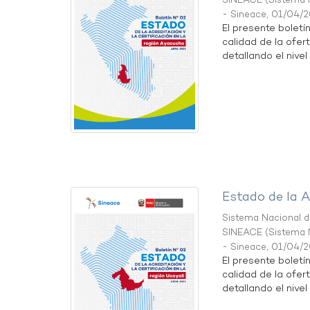
SINEACE
(
Sistema N
- Sineace
,
01/04/
El presente boletí
calidad de la ofer
detallando el nivel 
Estado de la A
Sistema Nacional de
SINEACE
(
Sistema N
- Sineace
,
01/04/
El presente boletí
calidad de la ofer
detallando el nivel 