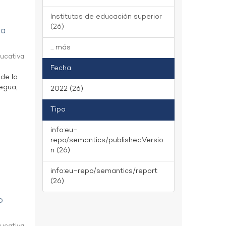
Institutos de educación superior
(26)
ua
... más
ducativa
Fecha
 de la
uegua,
2022 (26)
Tipo
info:eu-
repo/semantics/publishedVersio
n (26)
info:eu-repo/semantics/report
(26)
o