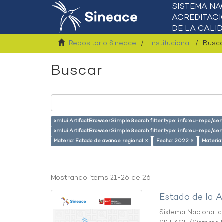
Repositorio Sineace
Institucional
Busc
Buscar
xmlui.ArtifactBrowser.SimpleSearch.filter.type: info:eu-repo/se
xmlui.ArtifactBrowser.SimpleSearch.filter.type: info:eu-repo/s
Materia: Estado de avance regional ×
Fecha: 2022 ×
Materia
Mostrando ítems 21-26 de 26
Estado de la A
Sistema Nacional de