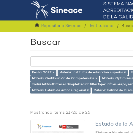
Repositorio Sineace
Institucional
Busc
Buscar
Fecha: 2022 ×
Materia: Institutos de educación superior ×
M
Materia: Certificación de Competencias ×
Materia: Optimizac
xmlui.ArtifactBrowser.SimpleSearch.filter.type: info:eu-repo/se
Materia: Estado de avance regional ×
Materia: Calidad de la ed
Mostrando ítems 21-26 de 26
Estado de la A