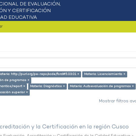
ar
ateria: http://purl.org/pe-repo/ocde/ford#5.03.01 ×
Materia: Licenciamiento ×
ión de programas ×
mantics/report ×
Materia: Diagnóstico ×
Materia: Autoevaluación de programas ×
ucación superior ×
Mostrar filtros a
creditación y la Certificación en la región Cusco