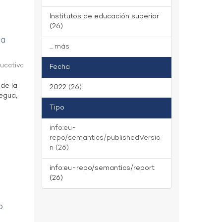
Institutos de educación superior
(26)
ua
... más
ducativa
Fecha
 de la
2022 (26)
uegua,
Tipo
info:eu-
repo/semantics/publishedVersio
n (26)
info:eu-repo/semantics/report
(26)
o