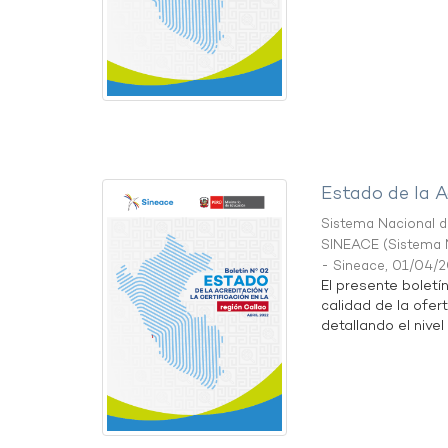
Estado de la A
Sistema Nacional de
SINEACE
(
Sistema N
- Sineace
,
01/04/
El presente boletí
calidad de la ofer
detallando el nivel 