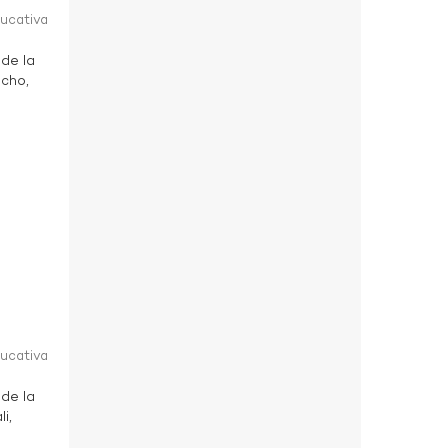
ducativa
 de la
ucho,
ducativa
 de la
i,