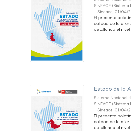
SINEACE
(
Sistema N
- Sineace
,
01/04/
El presente boletí
calidad de la ofer
detallando el nivel 
Estado de la A
Sistema Nacional de
SINEACE
(
Sistema N
- Sineace
,
01/04/
El presente boletí
calidad de la ofer
detallando el nivel 