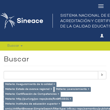
Camb
nave
Buscar
Buscar
Ir
Materia: Aseguramiento de la calidad ×
Materia: Estado de avance regional ×
Materia: Licenciamiento ×
Materia: Certificación de Competencias ×
Materia: http://purl.org/pe-repo/ocde/ford#5.03.01 ×
Materia: Institutos de educación superior ×
xmlui.ArtifactBrowser.SimpleSearch.filter.type: info:eu-repo/semantics/publish