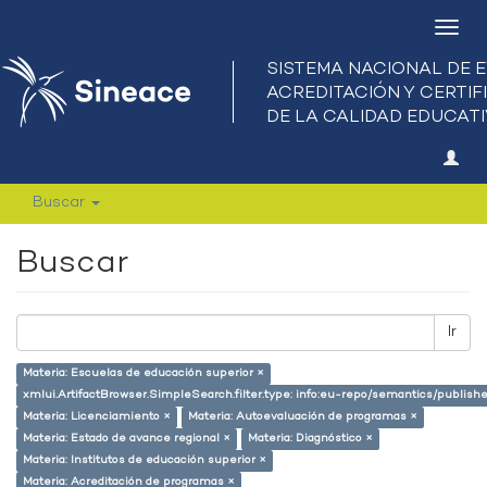
Camb
nave
Buscar
Buscar
Ir
Materia: Escuelas de educación superior ×
xmlui.ArtifactBrowser.SimpleSearch.filter.type: info:eu-repo/semantics/publish
Materia: Licenciamiento ×
Materia: Autoevaluación de programas ×
Materia: Estado de avance regional ×
Materia: Diagnóstico ×
Materia: Institutos de educación superior ×
Materia: Acreditación de programas ×