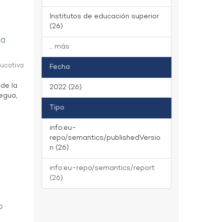
Institutos de educación superior
(26)
ua
... más
ducativa
Fecha
 de la
2022 (26)
uegua,
Tipo
info:eu-
repo/semantics/publishedVersio
n (26)
info:eu-repo/semantics/report
(26)
o