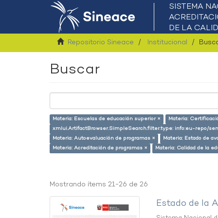
Repositorio Sineace
Institucional
Busc
Buscar
Materia: Escuelas de educación superior ×
Materia: Certifica
xmlui.ArtifactBrowser.SimpleSearch.filter.type: info:eu-repo/s
Materia: Autoevaluación de programas ×
Materia: Estado de av
Materia: Acreditación de programas ×
Materia: Calidad de la e
Mostrando ítems 21-26 de 26
Estado de la A