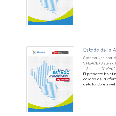
Estado de la A
Sistema Nacional de
SINEACE
(
Sistema N
- Sineace
,
01/04/
El presente boletí
calidad de la ofer
detallando el nivel 