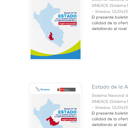
SINEACE
(
Sistema N
- Sineace
,
01/04/
El presente boletí
calidad de la ofer
detallando el nivel 
Estado de la A
Sistema Nacional de
SINEACE
(
Sistema N
- Sineace
,
01/04/
El presente boletí
calidad de la ofer
detallando el nivel 