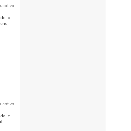
ducativa
 de la
ucho,
ducativa
 de la
i,