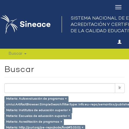
Camb
nave
Buscar
Buscar
Ir
Materia: Autoevaluación de programas ×
xmlui.ArtifactBrowser.SimpleSearch.filter.type: info:eu-repo/semantics/publish
Materia: Institutos de educación superior ×
Materia: Escuelas de educación superior ×
Materia: Acreditación de programas ×
Materia: http://purl.org/pe-repo/ocde/ford#5.03.01 ×