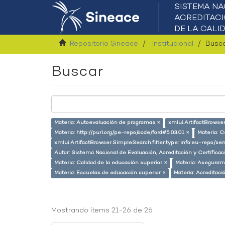
Repositorio Sineace
Institucional
Busc
Buscar
Materia: Autoevaluación de programas ×
xmlui.ArtifactBrowse
Materia: http://purl.org/pe-repo/ocde/ford#5.03.01 ×
Materia: C
xmlui.ArtifactBrowser.SimpleSearch.filter.type: info:eu-repo/se
Autor: Sistema Nacional de Evaluación, Acreditación y Certifica
Materia: Calidad de la educación superior ×
Materia: Asegurami
Materia: Escuelas de educación superior ×
Materia: Acreditac
Mostrando ítems 21-26 de 26