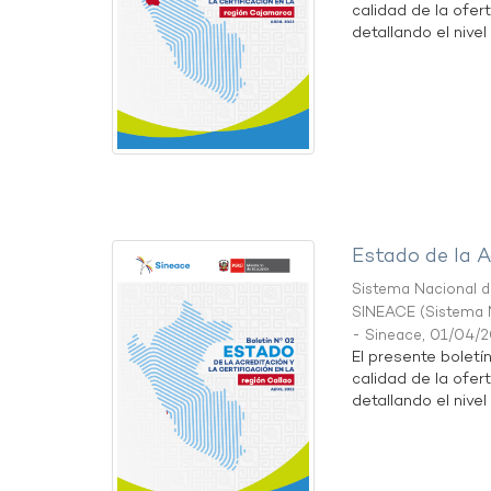
calidad de la ofer
detallando el nivel 
Estado de la A
Sistema Nacional de
SINEACE
(
Sistema N
- Sineace
,
01/04/
El presente boletí
calidad de la ofer
detallando el nivel 