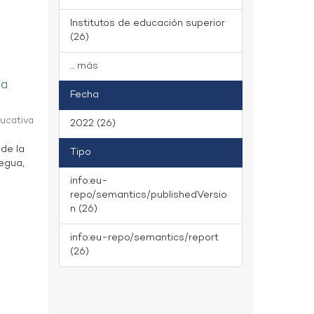
Institutos de educación superior
(26)
... más
ua
Fecha
ducativa
2022 (26)
 de la
Tipo
uegua,
info:eu-
repo/semantics/publishedVersio
n (26)
info:eu-repo/semantics/report
(26)