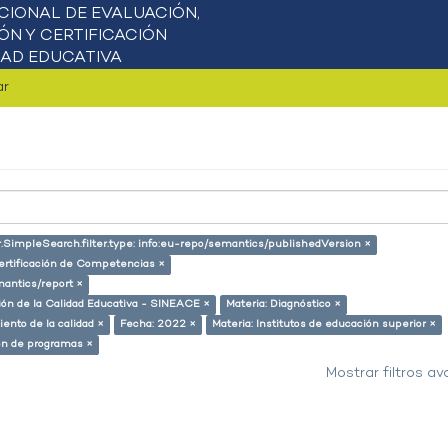
ar
r.SimpleSearch.filter.type: info:eu-repo/semantics/publishedVersion ×
ertificación de Competencias ×
mantics/report ×
ción de la Calidad Educativa - SINEACE ×
Materia: Diagnóstico ×
ento de la calidad ×
Fecha: 2022 ×
Materia: Institutos de educación superior ×
ión de programas ×
Mostrar filtros a