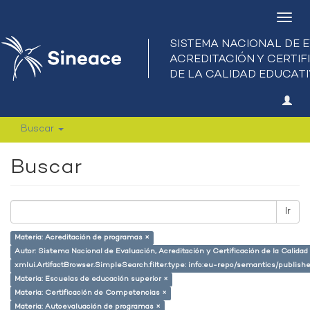
Camb
nave
Buscar
Buscar
Ir
Materia: Acreditación de programas ×
Autor: Sistema Nacional de Evaluación, Acreditación y Certificación de la Calid
xmlui.ArtifactBrowser.SimpleSearch.filter.type: info:eu-repo/semantics/publish
Materia: Escuelas de educación superior ×
Materia: Certificación de Competencias ×
Materia: Autoevaluación de programas ×