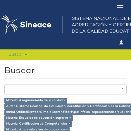
Camb
nave
Buscar
Buscar
Ir
Materia: Aseguramiento de la calidad ×
Autor: Sistema Nacional de Evaluación, Acreditación y Certificación de la Calid
xmlui.ArtifactBrowser.SimpleSearch.filter.type: info:eu-repo/semantics/publish
Materia: Escuelas de educación superior ×
Materia: Certificación de Competencias ×
Materia: Autoevaluación de programas ×