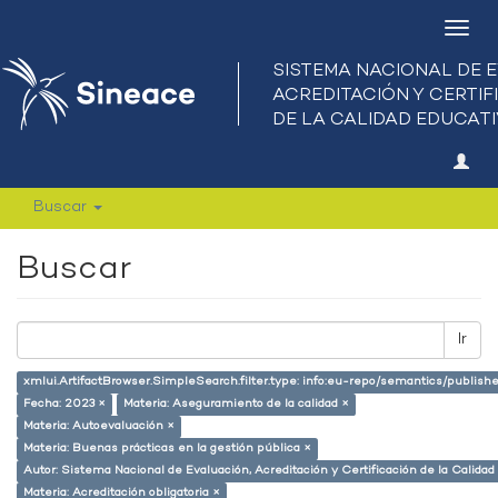
Camb
nave
Buscar
Buscar
Ir
xmlui.ArtifactBrowser.SimpleSearch.filter.type: info:eu-repo/semantics/publish
Fecha: 2023 ×
Materia: Aseguramiento de la calidad ×
Materia: Autoevaluación ×
Materia: Buenas prácticas en la gestión pública ×
Autor: Sistema Nacional de Evaluación, Acreditación y Certificación de la Calid
Materia: Acreditación obligatoria ×