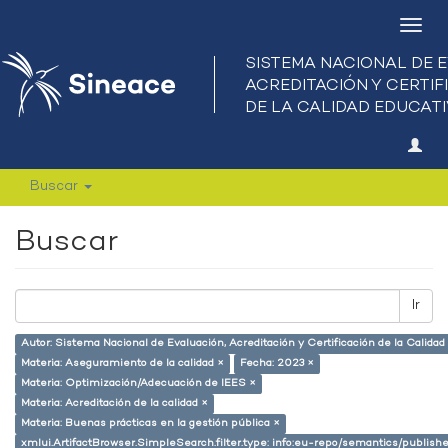
Camb
nave
Buscar
Buscar
Ir
Autor: Sistema Nacional de Evaluación, Acreditación y Certificación de la Calid
Materia: Aseguramiento de la calidad ×
Fecha: 2023 ×
Materia: Optimización/Adecuación de IEES ×
Materia: Acreditación de la calidad ×
Materia: Buenas prácticas en la gestión pública ×
xmlui.ArtifactBrowser.SimpleSearch.filter.type: info:eu-repo/semantics/publish