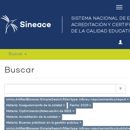
Camb
nave
Buscar
Buscar
Ir
xmlui.ArtifactBrowser.SimpleSearch.filter.type: info:eu-repo/semantics/report ×
Materia: Aseguramiento de la calidad ×
Fecha: 2023 ×
Materia: Optimización/Adecuación de IEES ×
Materia: Acreditación de la calidad ×
Materia: Buenas prácticas en la gestión pública ×
xmlui.ArtifactBrowser.SimpleSearch.filter.type: info:eu-repo/semantics/publish