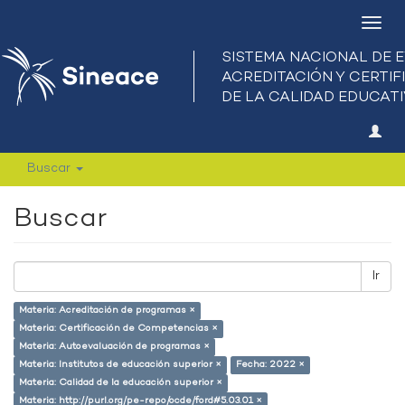
Camb
nave
Buscar
Buscar
Ir
Materia: Acreditación de programas ×
Materia: Certificación de Competencias ×
Materia: Autoevaluación de programas ×
Materia: Institutos de educación superior ×
Fecha: 2022 ×
Materia: Calidad de la educación superior ×
Materia: http://purl.org/pe-repo/ocde/ford#5.03.01 ×