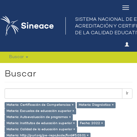
Camb
nave
Buscar
Buscar
Ir
Materia: Certificación de Competencias ×
Materia: Diagnóstico ×
Materia: Escuelas de educación superior ×
Materia: Autoevaluación de programas ×
Materia: Institutos de educación superior ×
Fecha: 2022 ×
Materia: Calidad de la educación superior ×
Materia: http://purl.org/pe-repo/ocde/ford#5.03.01 ×