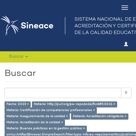
Camb
nave
Buscar
Buscar
Ir
Fecha: 2023 ×
Materia: http://purl.org/pe-repo/ocde/ford#5.03.01 ×
Materia: Certificación de competencias profesionales ×
Materia: Aseguramiento de la calidad ×
Materia: Acreditación obligatoria ×
Materia: Acreditación de la calidad ×
Materia: Buenas prácticas en la gestión pública ×
xmlui.ArtifactBrowser.SimpleSearch.filter.type: info:eu-repo/semantics/publish