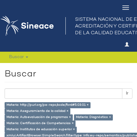
Camb
nave
Buscar
Buscar
Ir
Materia: http://purl.org/pe-repo/ocde/ford#5.03.01 ×
Materia: Aseguramiento de la calidad ×
Materia: Autoevaluación de programas ×
Materia: Diagnóstico ×
Materia: Certificación de Competencias ×
Materia: Institutos de educación superior ×
xmlui.ArtifactBrowser.SimpleSearch.filter.type: info:eu-repo/semantics/publish