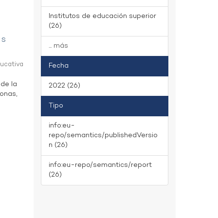
Institutos de educación superior
(26)
as
... más
ducativa
Fecha
 de la
2022 (26)
zonas,
Tipo
info:eu-
repo/semantics/publishedVersio
n (26)
info:eu-repo/semantics/report
(26)