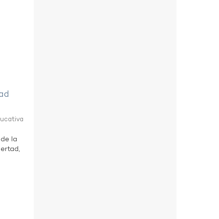
tad
ducativa
 de la
bertad,