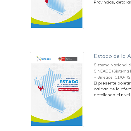
Provincias, detallan
Estado de la A
Sistema Nacional de
SINEACE
(
Sistema N
- Sineace
,
01/04/
El presente boletí
calidad de la ofer
detallando el nivel 