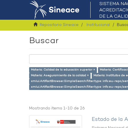
Repositorio Sineace
Institucional
Busc
Buscar
Materia: Calidad de la educación superior ×
Materia: Certifica
Materia: Aseguramiento de la calidad ×
Materia: Institutos de 
xmlui.ArtifactBrowser.SimpleSearch.filter.type: info:eu-repo/se
xmlui.ArtifactBrowser.SimpleSearch.filter.type: info:eu-repo/s
Mostrando ítems 1-10 de 26
Estado de la A