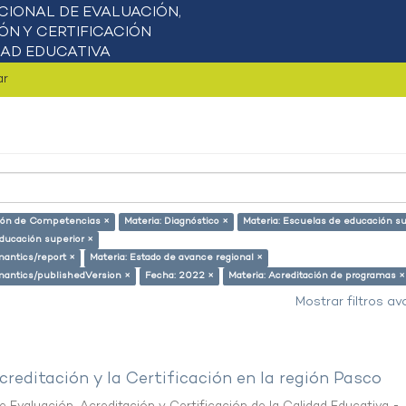
ar
ción de Competencias ×
Materia: Diagnóstico ×
Materia: Escuelas de educación su
educación superior ×
mantics/report ×
Materia: Estado de avance regional ×
emantics/publishedVersion ×
Fecha: 2022 ×
Materia: Acreditación de programas ×
Mostrar filtros a
creditación y la Certificación en la región Pasco