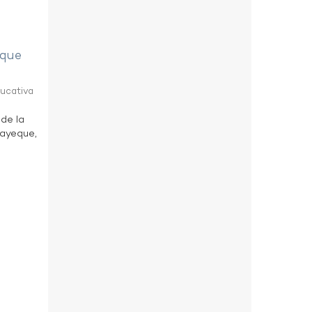
eque
ducativa
 de la
bayeque,