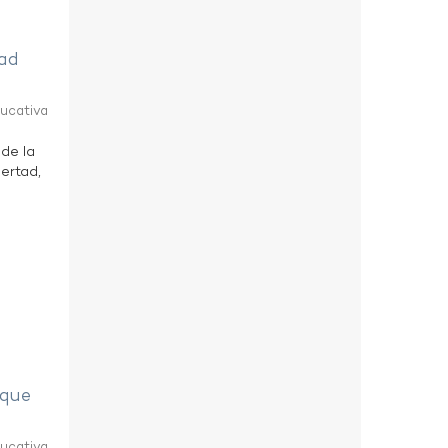
tad
ducativa
 de la
bertad,
eque
ducativa