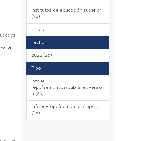
Institutos de educación superior
(26)
... más
ducativa
Fecha
 de la
,
2022 (26)
Tipo
info:eu-
repo/semantics/publishedVersio
n (26)
info:eu-repo/semantics/report
(26)