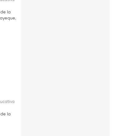
 de la
bayeque,
ducativa
 de la