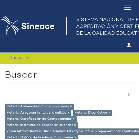
Camb
nave
Buscar
Buscar
Ir
Materia: Autoevaluación de programas ×
Materia: Aseguramiento de la calidad ×
Materia: Diagnóstico ×
Materia: Certificación de Competencias ×
Materia: Institutos de educación superior ×
xmlui.ArtifactBrowser.SimpleSearch.filter.type: info:eu-repo/semantics/publish
Materia: Calidad de la educación superior ×