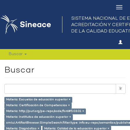
Camb
nave
Buscar
Buscar
Ir
Materia: Escuelas de educación superior ×
Materia: Certificación de Competencias ×
Materia: http://purl.org/pe-repo/ocde/ford#5.03.01 ×
Materia: Institutos de educación superior ×
xmlui.ArtifactBrowser.SimpleSearch.filter.type: info:eu-repo/semantics/publish
Materia: Diagnóstico ×
Materia: Calidad de la educación superior ×