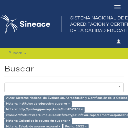
Camb
nave
Buscar
Buscar
Ir
Autor: Sistema Nacional de Evaluación, Acreditación y Certificación de la Calid
Materia: Institutos de educación superior ×
Materia: http://purl.org/pe-repo/ocde/ford#5.03.01 ×
xmlui.ArtifactBrowser.SimpleSearch.filter.type: info:eu-repo/semantics/publish
Materia: Calidad de la educación superior ×
Materia: Estado de avance regional ×
Fecha: 2022 ×