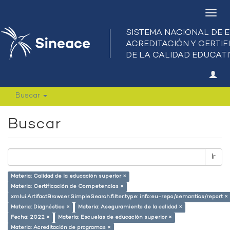
Camb
nave
Buscar
Buscar
Ir
Materia: Calidad de la educación superior ×
Materia: Certificación de Competencias ×
xmlui.ArtifactBrowser.SimpleSearch.filter.type: info:eu-repo/semantics/report ×
Materia: Diagnóstico ×
Materia: Aseguramiento de la calidad ×
Fecha: 2022 ×
Materia: Escuelas de educación superior ×
Materia: Acreditación de programas ×