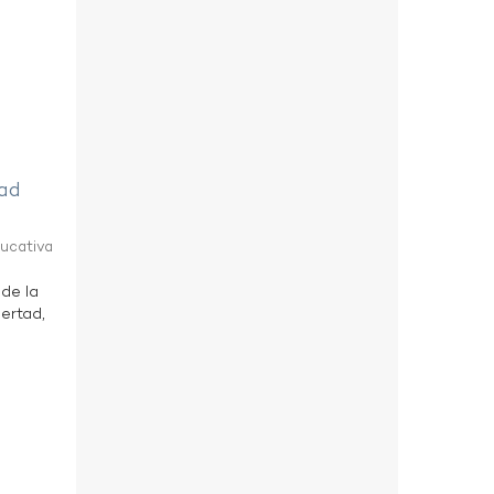
tad
ducativa
 de la
bertad,