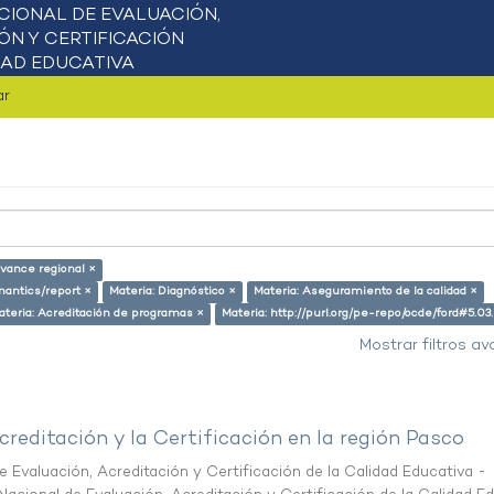
ar
avance regional ×
mantics/report ×
Materia: Diagnóstico ×
Materia: Aseguramiento de la calidad ×
ateria: Acreditación de programas ×
Materia: http://purl.org/pe-repo/ocde/ford#5.03
Mostrar filtros a
creditación y la Certificación en la región Pasco
 Evaluación, Acreditación y Certificación de la Calidad Educativa -