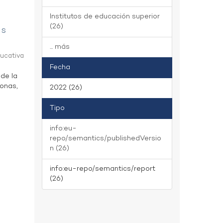
Institutos de educación superior
(26)
as
... más
ducativa
Fecha
 de la
zonas,
2022 (26)
Tipo
info:eu-
repo/semantics/publishedVersio
n (26)
info:eu-repo/semantics/report
(26)