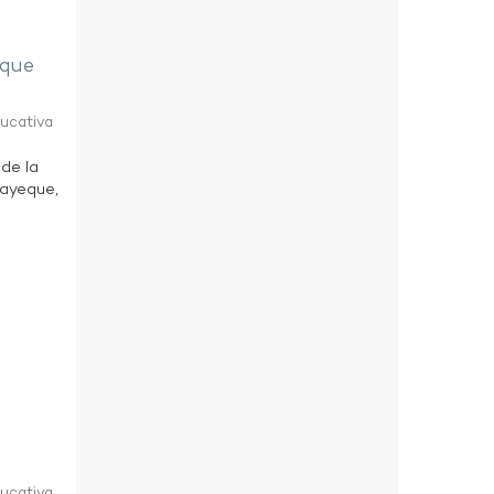
eque
ducativa
 de la
bayeque,
ducativa