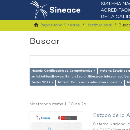
Repositorio Sineace
Institucional
Busc
Buscar
Materia: Certificación de Competencias ×
Materia: Estado de 
xmlui.ArtifactBrowser.SimpleSearch.filter.type: info:eu-repo/se
Fecha: 2022 ×
Materia: Escuelas de educación superior ×
M
Mostrando ítems 1-10 de 26
Estado de la A
Sistema Nacional de