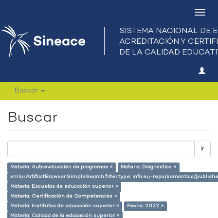
Camb
nave
Buscar
Buscar
Ir
Materia: Autoevaluación de programas ×
Materia: Diagnóstico ×
xmlui.ArtifactBrowser.SimpleSearch.filter.type: info:eu-repo/semantics/publish
Materia: Escuelas de educación superior ×
Materia: Certificación de Competencias ×
Materia: Institutos de educación superior ×
Fecha: 2022 ×
Materia: Calidad de la educación superior ×