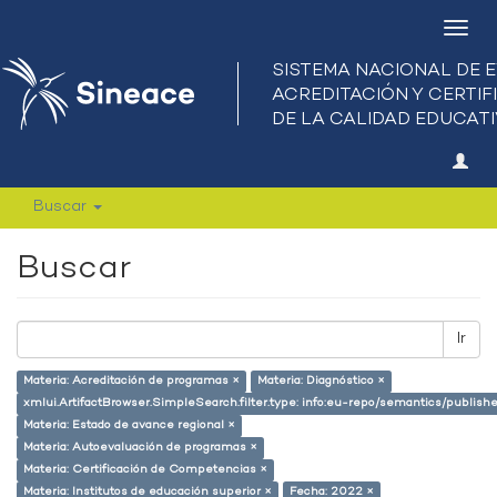
Camb
nave
Buscar
Buscar
Ir
Materia: Acreditación de programas ×
Materia: Diagnóstico ×
xmlui.ArtifactBrowser.SimpleSearch.filter.type: info:eu-repo/semantics/publish
Materia: Estado de avance regional ×
Materia: Autoevaluación de programas ×
Materia: Certificación de Competencias ×
Materia: Institutos de educación superior ×
Fecha: 2022 ×