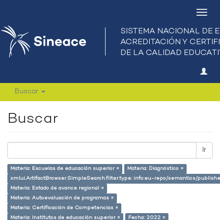
Camb
nave
Buscar
Buscar
Ir
Materia: Escuelas de educación superior ×
Materia: Diagnóstico ×
xmlui.ArtifactBrowser.SimpleSearch.filter.type: info:eu-repo/semantics/publish
Materia: Estado de avance regional ×
Materia: Autoevaluación de programas ×
Materia: Certificación de Competencias ×
Materia: Institutos de educación superior ×
Fecha: 2022 ×