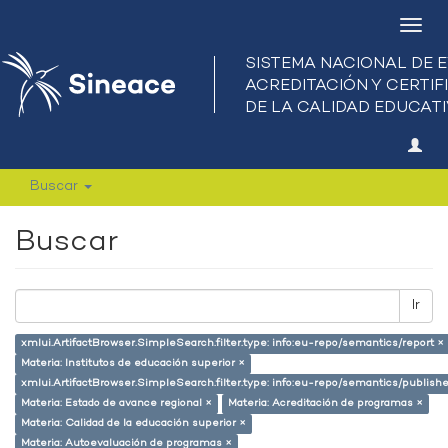
Camb
nave
Buscar
Buscar
Ir
xmlui.ArtifactBrowser.SimpleSearch.filter.type: info:eu-repo/semantics/report ×
Materia: Institutos de educación superior ×
xmlui.ArtifactBrowser.SimpleSearch.filter.type: info:eu-repo/semantics/publish
Materia: Estado de avance regional ×
Materia: Acreditación de programas ×
Materia: Calidad de la educación superior ×
Materia: Autoevaluación de programas ×