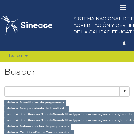
Camb
nave
Buscar
Buscar
Ir
Materia: Acreditación de programas ×
Materia: Aseguramiento de la calidad ×
xmlui.ArtifactBrowser.SimpleSearch.filter.type: info:eu-repo/semantics/report ×
xmlui.ArtifactBrowser.SimpleSearch.filter.type: info:eu-repo/semantics/publish
Materia: Autoevaluación de programas ×
Materia: Certificación de Competencias ×