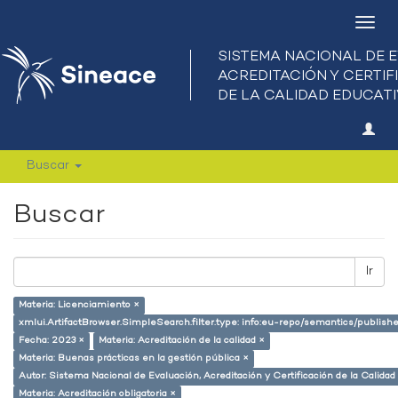
Camb
nave
Buscar
Buscar
Ir
Materia: Licenciamiento ×
xmlui.ArtifactBrowser.SimpleSearch.filter.type: info:eu-repo/semantics/publish
Fecha: 2023 ×
Materia: Acreditación de la calidad ×
Materia: Buenas prácticas en la gestión pública ×
Autor: Sistema Nacional de Evaluación, Acreditación y Certificación de la Calid
Materia: Acreditación obligatoria ×