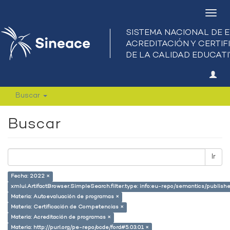
Camb
nave
Buscar
Buscar
Ir
Fecha: 2022 ×
xmlui.ArtifactBrowser.SimpleSearch.filter.type: info:eu-repo/semantics/publish
Materia: Autoevaluación de programas ×
Materia: Certificación de Competencias ×
Materia: Acreditación de programas ×
Materia: http://purl.org/pe-repo/ocde/ford#5.03.01 ×