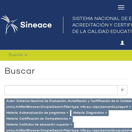
Camb
nave
Buscar
Buscar
Ir
Autor: Sistema Nacional de Evaluación, Acreditación y Certificación de la Calid
xmlui.ArtifactBrowser.SimpleSearch.filter.type: info:eu-repo/semantics/report ×
Materia: Autoevaluación de programas ×
Materia: Diagnóstico ×
Materia: Certificación de Competencias ×
Materia: Institutos de educación superior ×
xmlui.ArtifactBrowser.SimpleSearch.filter.type: info:eu-repo/semantics/publish