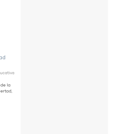
tad
ducativa
 de la
bertad,