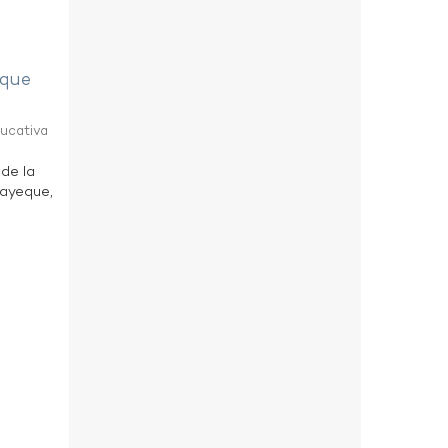
eque
ducativa
 de la
bayeque,