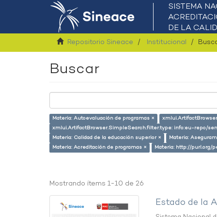
Repositorio Sineace
Institucional
Busc
Buscar
Materia: Autoevaluación de programas ×
xmlui.ArtifactBrowser
xmlui.ArtifactBrowser.SimpleSearch.filter.type: info:eu-repo/s
Materia: Calidad de la educación superior ×
Materia: Asegurami
Materia: Acreditación de programas ×
Materia: http://purl.org
Mostrando ítems 1-10 de 26
Estado de la A