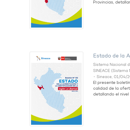
Provincias, detallan
Estado de la A
Sistema Nacional de
SINEACE
(
Sistema N
- Sineace
,
01/04/
El presente boletí
calidad de la ofer
detallando el nivel 