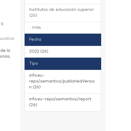
Institutos de educación superior
(26)
as
... más
ducativa
Fecha
 de la
2022 (26)
zonas,
Tipo
info:eu-
repo/semantics/publishedVersio
n (26)
info:eu-repo/semantics/report
(26)