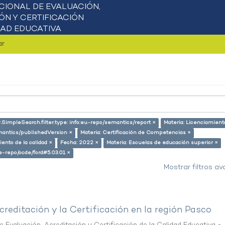
ar
.SimpleSearch.filter.type: info:eu-repo/semantics/report ×
Materia: Licenciamient
emantics/publishedVersion ×
Materia: Certificación de Competencias ×
ento de la calidad ×
Fecha: 2022 ×
Materia: Escuelas de educación superior ×
/pe-repo/ocde/ford#5.03.01 ×
Mostrar filtros a
creditación y la Certificación en la región Pasco