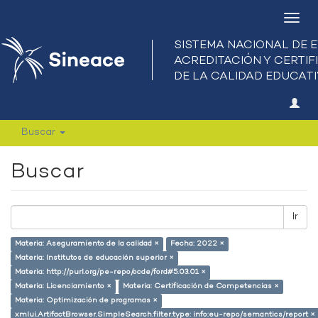
Camb
nave
Buscar
Buscar
Ir
Materia: Aseguramiento de la calidad ×
Fecha: 2022 ×
Materia: Institutos de educación superior ×
Materia: http://purl.org/pe-repo/ocde/ford#5.03.01 ×
Materia: Licenciamiento ×
Materia: Certificación de Competencias ×
Materia: Optimización de programas ×
xmlui.ArtifactBrowser.SimpleSearch.filter.type: info:eu-repo/semantics/report ×