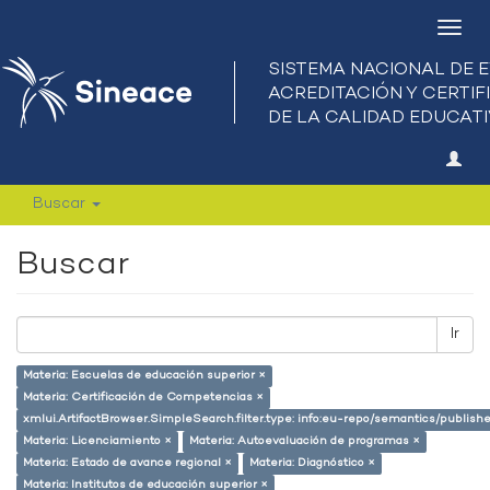
Camb
nave
Buscar
Buscar
Ir
Materia: Escuelas de educación superior ×
Materia: Certificación de Competencias ×
xmlui.ArtifactBrowser.SimpleSearch.filter.type: info:eu-repo/semantics/publish
Materia: Licenciamiento ×
Materia: Autoevaluación de programas ×
Materia: Estado de avance regional ×
Materia: Diagnóstico ×
Materia: Institutos de educación superior ×