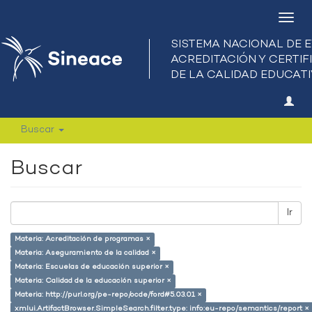
Camb
nave
Buscar
Buscar
Ir
Materia: Acreditación de programas ×
Materia: Aseguramiento de la calidad ×
Materia: Escuelas de educación superior ×
Materia: Calidad de la educación superior ×
Materia: http://purl.org/pe-repo/ocde/ford#5.03.01 ×
xmlui.ArtifactBrowser.SimpleSearch.filter.type: info:eu-repo/semantics/report ×