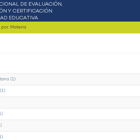
r por: Materia
tana (1)
(1)
1)
)
1)