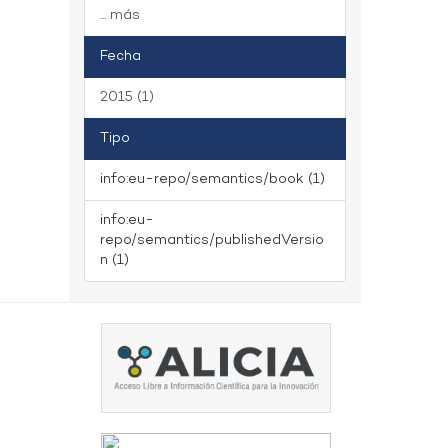
... más
Fecha
2015 (1)
Tipo
info:eu-repo/semantics/book (1)
info:eu-
repo/semantics/publishedVersio
n (1)