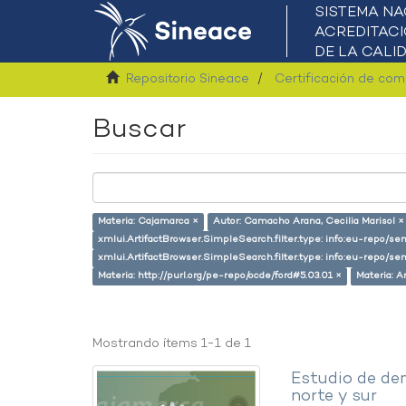
Repositorio Sineace
Certificación de co
Buscar
Materia: Cajamarca ×
Autor: Camacho Arana, Cecilia Marisol ×
xmlui.ArtifactBrowser.SimpleSearch.filter.type: info:eu-repo/s
xmlui.ArtifactBrowser.SimpleSearch.filter.type: info:eu-repo/s
Materia: http://purl.org/pe-repo/ocde/ford#5.03.01 ×
Materia: A
Mostrando ítems 1-1 de 1
Estudio de de
norte y sur