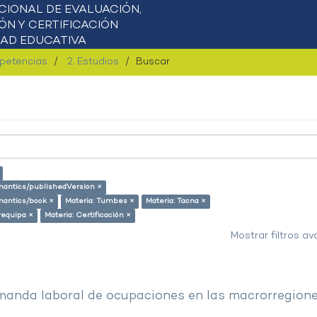
mpetencias
2. Estudios
Buscar
emantics/publishedVersion ×
emantics/book ×
Materia: Tumbes ×
Materia: Tacna ×
requipa ×
Materia: Certificación ×
Mostrar filtros a
manda laboral de ocupaciones en las macrorregion