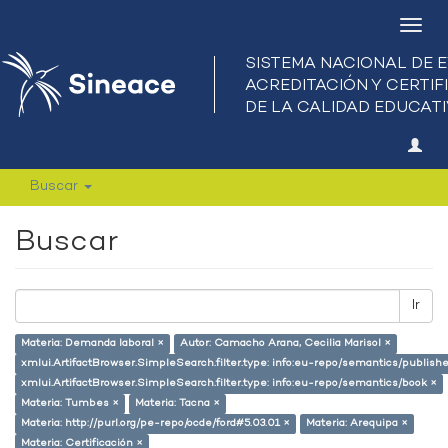
Camb
nave
Buscar
Buscar
Ir
Materia: Demanda laboral ×
Autor: Camacho Arana, Cecilia Marisol ×
xmlui.ArtifactBrowser.SimpleSearch.filter.type: info:eu-repo/semantics/publish
xmlui.ArtifactBrowser.SimpleSearch.filter.type: info:eu-repo/semantics/book ×
Materia: Tumbes ×
Materia: Tacna ×
Materia: http://purl.org/pe-repo/ocde/ford#5.03.01 ×
Materia: Arequipa ×
Materia: Certificación ×