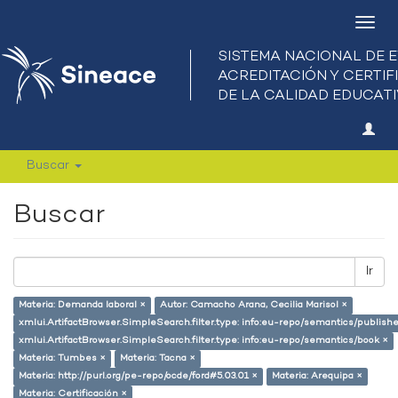
Camb
nave
Buscar
Buscar
Ir
Materia: Demanda laboral ×
Autor: Camacho Arana, Cecilia Marisol ×
xmlui.ArtifactBrowser.SimpleSearch.filter.type: info:eu-repo/semantics/publish
xmlui.ArtifactBrowser.SimpleSearch.filter.type: info:eu-repo/semantics/book ×
Materia: Tumbes ×
Materia: Tacna ×
Materia: http://purl.org/pe-repo/ocde/ford#5.03.01 ×
Materia: Arequipa ×
Materia: Certificación ×