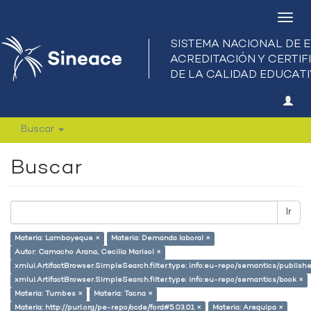
Camb
nave
Buscar
Buscar
Ir
Materia: Lambayeque ×
Materia: Demanda laboral ×
Autor: Camacho Arana, Cecilia Marisol ×
xmlui.ArtifactBrowser.SimpleSearch.filter.type: info:eu-repo/semantics/publish
xmlui.ArtifactBrowser.SimpleSearch.filter.type: info:eu-repo/semantics/book ×
Materia: Tumbes ×
Materia: Tacna ×
Materia: http://purl.org/pe-repo/ocde/ford#5.03.01 ×
Materia: Arequipa ×