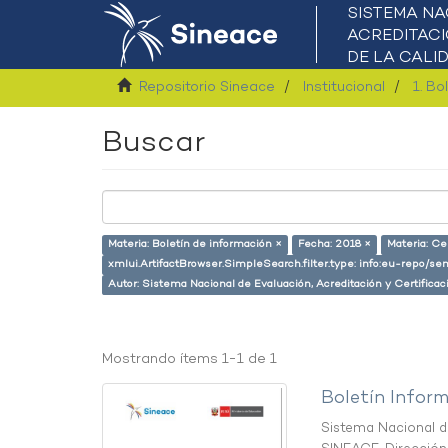
Repositorio Sineace
Institucional
1. Bo
Buscar
Materia: Boletín de información ×
Fecha: 2018 ×
Materia: Cer
xmlui.ArtifactBrowser.SimpleSearch.filter.type: info:eu-repo/se
Autor: Sistema Nacional de Evaluación, Acreditación y Certific
Mostrando ítems 1-1 de 1
Boletín Inform
Sistema Nacional de