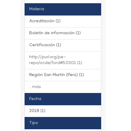
Materia
Acreditación (1)
Boletín de información (1)
Certificación (1)
http://purl.org/pe-
repo/ocde/ford#5.03.01 (1)
Región San Martín (Perú) (1)
... más
Fecha
2018 (1)
Tipo