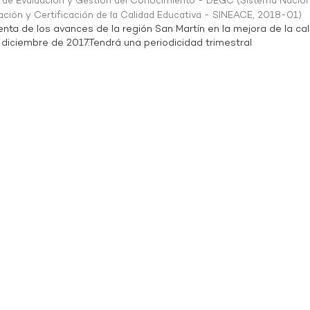
n de Evaluación y Gestión del Conocimiento - DEGC
(
Sistema Nacion
ación y Certificación de la Calidad Educativa - SINEACE
,
2018-01
)
enta de los avances de la región San Martín en la mejora de la ca
 diciembre de 2017.Tendrá una periodicidad trimestral